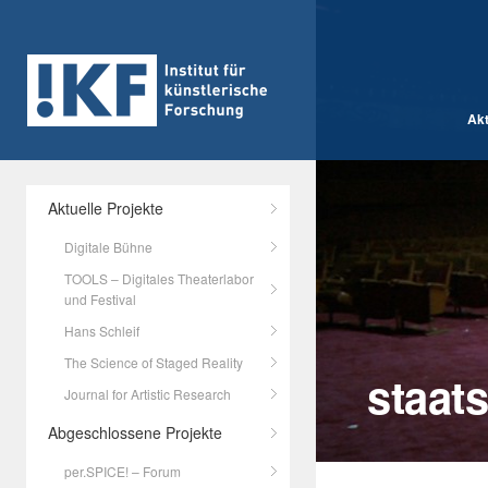
Akt
Aktuelle Projekte
Digitale Bühne
TOOLS – Digitales Theaterlabor
und Festival
Hans Schleif
The Science of Staged Reality
staats
Journal for Artistic Research
Abgeschlossene Projekte
per.SPICE! – Forum