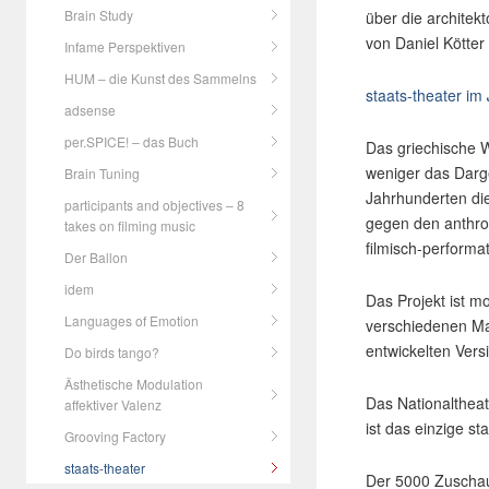
Brain Study
über die archite
von Daniel Kötte
Infame Perspektiven
HUM – die Kunst des Sammelns
staats-theater im
adsense
per.SPICE! – das Buch
Das griechische W
weniger das Darg
Brain Tuning
Jahrhunderten die
participants and objectives – 8
gegen den anthro
takes on filming music
filmisch-performa
Der Ballon
idem
Das Projekt ist m
Languages of Emotion
verschiedenen Mate
entwickelten Versi
Do birds tango?
Ästhetische Modulation
Das Nationaltheat
affektiver Valenz
ist das einzige st
Grooving Factory
staats-theater
Der 5000 Zuschaue