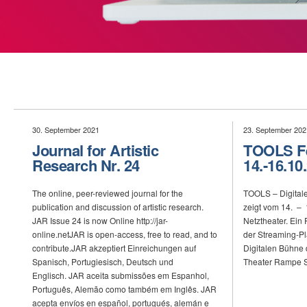
30. September 2021
23. September 202
Journal for Artistic
TOOLS Fe
Research Nr. 24
14.-16.10
The online, peer-reviewed journal for the
TOOLS – Digitale
publication and discussion of artistic research.
zeigt vom 14. – 
JAR Issue 24 is now Online http://jar-
Netztheater. Ein
online.netJAR is open-access, free to read, and to
der Streaming-Pl
contribute.JAR akzeptiert Einreichungen auf
Digitalen Bühne 
Spanisch, Portugiesisch, Deutsch und
Theater Rampe St
Englisch. JAR aceita submissões em Espanhol,
Português, Alemão como também em Inglês. JAR
acepta envíos en español, portugués, alemán e