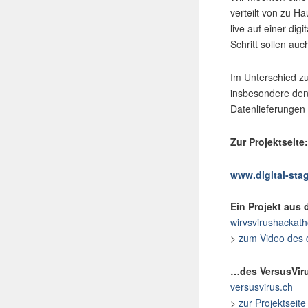
verteilt von zu H
live auf einer di
Schritt sollen auc
Im Unterschied zu
insbesondere den
Datenlieferungen 
Zur Projektseite:
www.digital-sta
Ein Projekt aus
wirvsvirushackat
>
zum Video des 
…des VersusViru
versusvirus.ch
>
zur Projektseit