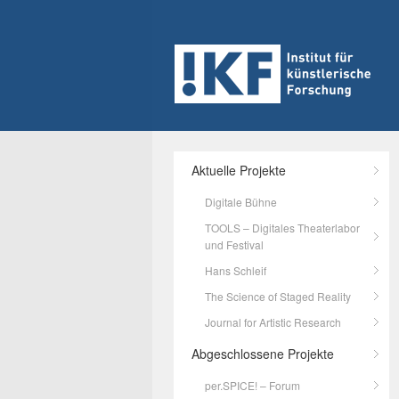
Aktuelle Projekte
Digitale Bühne
TOOLS – Digitales Theaterlabor
und Festival
Hans Schleif
The Science of Staged Reality
Journal for Artistic Research
Abgeschlossene Projekte
per.SPICE! – Forum