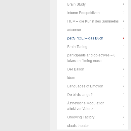
Brain Study
Infame Perspektiven
HUM – die Kunst des Sammelns
adsense
per.SPICE! – das Buch
Brain Tuning
participants and objectives – 8
takes on filming music
Der Ballon
idem
Languages of Emotion
Do birds tango?
Ästhetische Modulation
affektiver Valenz
Grooving Factory
staats-theater