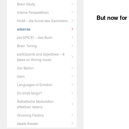
Brain Study
Infame Perspektiven
But now for
HUM – die Kunst des Sammelns
adsense
per.SPICE! – das Buch
Brain Tuning
participants and objectives – 8
takes on filming music
Der Ballon
idem
Languages of Emotion
Do birds tango?
Ästhetische Modulation
affektiver Valenz
Grooving Factory
staats-theater