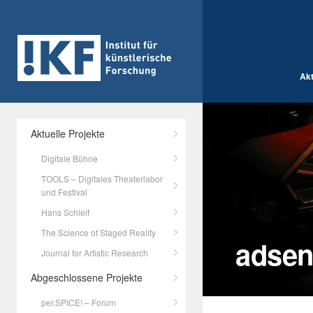
Akt
Aktuelle Projekte
Digitale Bühne
TOOLS – Digitales Theaterlabor
und Festival
Hans Schleif
The Science of Staged Reality
adsen
Journal for Artistic Research
Abgeschlossene Projekte
per.SPICE! – Forum