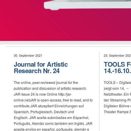
30. September 2021
23. September 202
Journal for Artistic
TOOLS Fe
Research Nr. 24
14.-16.10
The online, peer-reviewed journal for the
TOOLS – Digitale
publication and discussion of artistic research.
zeigt vom 14. – 
JAR Issue 24 is now Online http://jar-
Netztheater. Ein
online.netJAR is open-access, free to read, and to
der Streaming-Pl
contribute.JAR akzeptiert Einreichungen auf
Digitalen Bühne 
Spanisch, Portugiesisch, Deutsch und
Theater Rampe St
Englisch. JAR aceita submissões em Espanhol,
Português, Alemão como também em Inglês. JAR
acepta envíos en español, portugués, alemán e